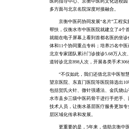
医药指导中心、京衡中医药文化进校园
多方面与北京名院深度对接融合。
京衡中医药协同发展“名片”工程
帮扶，仅衡水市中医医院就建立了4个
就能在电子屏幕上看到首都名医的坐诊
体和11个协同重点专科；培养25名中
北京专家团队累计门诊接诊5.68万人次
道转诊北京898人次，开展各类手术30
“不仅如此，我们还借北京中医智
望京医院、东直门医院等医院筛选出10
包括贺氏火针、微针强通法、金氏烧山
水市县乡三级中医药骨干进行手把手、面
技术人员，让衡水基层医疗服务更加专
层区域化传承和发展。
更重要的是，5年来，借助京衡中