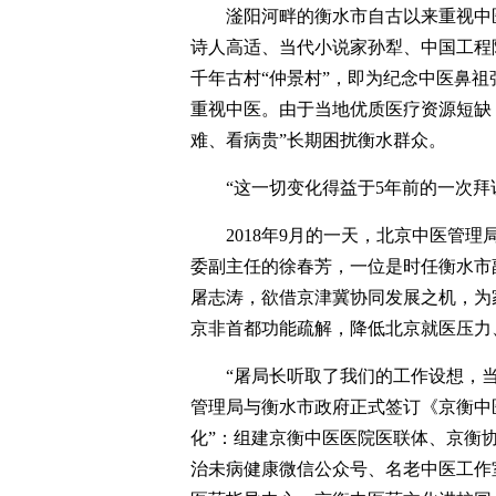
滏阳河畔的衡水市自古以来重视中
诗人高适、当代小说家孙犁、中国工程
千年古村“仲景村”，即为纪念中医鼻
重视中医。由于当地优质医疗资源短缺，
难、看病贵”长期困扰衡水群众。
“这一切变化得益于5年前的一次
2018年9月的一天，北京中医管
委副主任的徐春芳，一位是时任衡水市
屠志涛，欲借京津冀协同发展之机，为
京非首都功能疏解，降低北京就医压力
“屠局长听取了我们的工作设想，
管理局与衡水市政府正式签订《京衡中
化”：组建京衡中医医院医联体、京衡
治未病健康微信公众号、名老中医工作