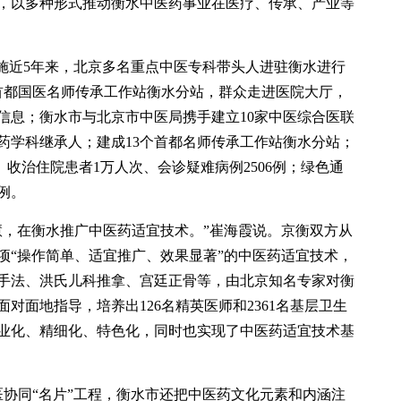
，以多种形式推动衡水中医药事业在医疗、传承、产业等
实施近5年来，北京多名重点中医专科带头人进驻衡水进行
首都国医名师传承工作站衡水分站，群众走进医院大厅，
信息；衡水市与北京市中医局携手建立10家中医综合医联
医药学科继承人；建成13个首都名师传承工作站衡水分站；
、收治住院患者1万人次、会诊疑难病例2506例；绿色通
6例。
慧，在衡水推广中医药适宜技术。”崔海霞说。京衡双方从
项“操作简单、适宜推广、效果显著”的中医药适宜技术，
手法、洪氏儿科推拿、宫廷正骨等，由北京知名专家对衡
对面地指导，培养出126名精英医师和2361名基层卫生
业化、精细化、特色化，同时也实现了中医药适宜技术基
医协同“名片”工程，衡水市还把中医药文化元素和内涵注