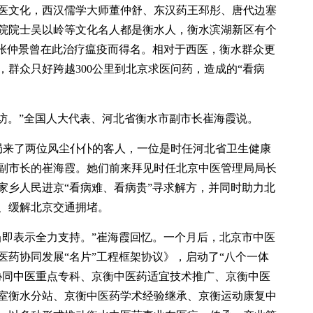
医文化，西汉儒学大师董仲舒、东汉药王邳彤、唐代边塞
院院士吴以岭等文化名人都是衡水人，衡水滨湖新区有个
祖张仲景曾在此治疗瘟疫而得名。相对于西医，衡水群众更
群众只好跨越300公里到北京求医问药，造成的“看病
拜访。”全国人大代表、河北省衡水市副市长崔海霞说。
理局来了两位风尘仆仆的客人，一位是时任河北省卫生健康
副市长的崔海霞。她们前来拜见时任北京中医管理局局长
家乡人民进京“看病难、看病贵”寻求解方，并同时助力北
、缓解北京交通拥堵。
当即表示全力支持。”崔海霞回忆。一个月后，北京市中医
医药协同发展“名片”工程框架协议》，启动了“八个一体
协同中医重点专科、京衡中医药适宜技术推广、京衡中医
室衡水分站、京衡中医药学术经验继承、京衡运动康复中