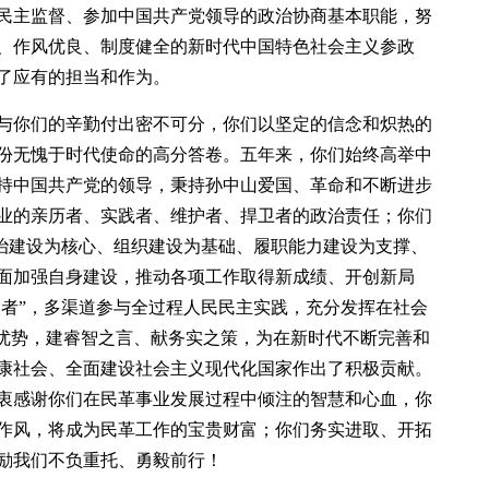
民主监督、参加中国共产党领导的政治协商基本职能，努
、作风优良、制度健全的新时代中国特色社会主义参政
了应有的担当和作为。
与你们的辛勤付出密不可分，你们以坚定的信念和炽热的
份无愧于时代使命的高分答卷。五年来，你们始终高举中
持中国共产党的领导，秉持孙中山爱国、革命和不断进步
业的亲历者、实践者、维护者、捍卫者的政治责任；你们
政治建设为核心、组织建设为基础、履职能力建设为支撑、
面加强自身建设，推动各项工作取得新成绩、开创新局
大者”，多渠道参与全过程人民民主实践，充分发挥在社会
的优势，建睿智之言、献务实之策，为在新时代不断完善和
康社会、全面建设社会主义现代化国家作出了积极贡献。
衷感谢你们在民革事业发展过程中倾注的智慧和心血，你
作风，将成为民革工作的宝贵财富；你们务实进取、开拓
励我们不负重托、勇毅前行！