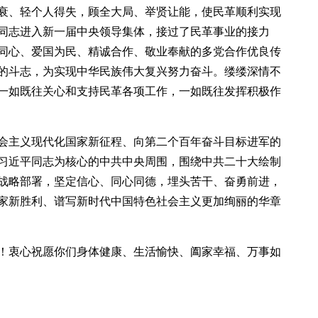
衰、轻个人得失，顾全大局、举贤让能，使民革顺利实现
同志进入新一届中央领导集体，接过了民革事业的接力
同心、爱国为民、精诚合作、敬业奉献的多党合作优良传
的斗志，为实现中华民族伟大复兴努力奋斗。缕缕深情不
一如既往关心和支持民革各项工作，一如既往发挥积极作
会主义现代化国家新征程、向第二个百年奋斗目标进军的
习近平同志为核心的中共中央周围，围绕中共二十大绘制
战略部署，坚定信心、同心同德，埋头苦干、奋勇前进，
家新胜利、谱写新时代中国特色社会主义更加绚丽的华章
！衷心祝愿你们身体健康、生活愉快、阖家幸福、万事如