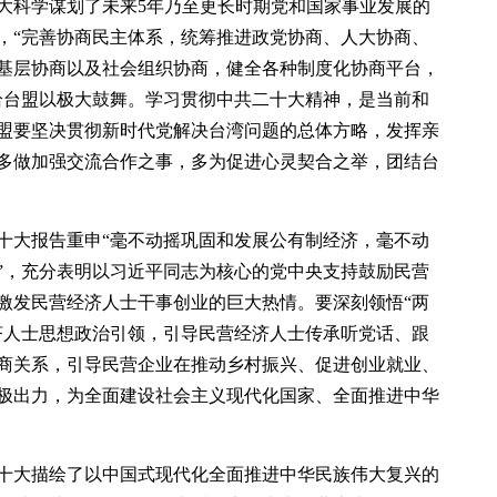
大科学谋划了未来5年乃至更长时期党和国家事业发展的
，“完善协商民主体系，统筹推进政党协商、人大协商、
基层协商以及社会组织协商，健全各种制度化协商平台，
给台盟以极大鼓舞。学习贯彻中共二十大精神，是当前和
盟要坚决贯彻新时代党解决台湾问题的总体方略，发挥亲
多做加强交流合作之事，多为促进心灵契合之举，团结台
十大报告重申“毫不动摇巩固和发展公有制经济，毫不动
”，充分表明以习近平同志为核心的党中央支持鼓励民营
激发民营经济人士干事创业的巨大热情。要深刻领悟“两
济人士思想政治引领，引导民营经济人士传承听党话、跟
商关系，引导民营企业在推动乡村振兴、促进创业就业、
极出力，为全面建设社会主义现代化国家、全面推进中华
十大描绘了以中国式现代化全面推进中华民族伟大复兴的