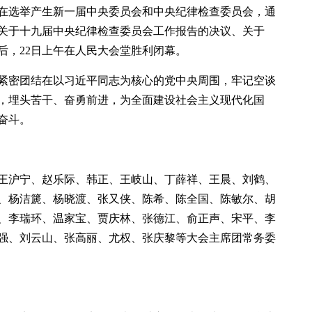
在选举产生新一届中央委员会和中央纪律检查委员会，通
关于十九届中央纪律检查委员会工作报告的决议、关于
后，22日上午在人民大会堂胜利闭幕。
紧密团结在以习近平同志为核心的党中央周围，牢记空谈
，埋头苦干、奋勇前进，为全面建设社会主义现代化国
奋斗。
王沪宁、赵乐际、韩正、王岐山、丁薛祥、王晨、刘鹤、
、杨洁篪、杨晓渡、张又侠、陈希、陈全国、陈敏尔、胡
、李瑞环、温家宝、贾庆林、张德江、俞正声、宋平、李
强、刘云山、张高丽、尤权、张庆黎等大会主席团常务委