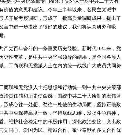
中央委托中央统战部专门征求了党外人士对中共二十大有
有价值的意见和建议。今年上半年以来，各民主党派中
形式开展考察调研，形成了一批高质量调研成果，提出了
发言中进一步提出了很好的建议，我们将认真研究和吸
谢。
共产党百年奋斗的一条重要历史经验。新时代10年来，党
历史性变革，是中共中央坚强领导的结果，是全国各族人
派、工商联和无党派人士在内的统一战线广大成员共同努
工商联和无党派人士把思想和行动统一到中共中央决策部
政治责任感和历史使命感，围绕中共二十大绘制的宏伟蓝
，形成心往一处想、劲往一处使的生动局面；坚持正确政
中共中央保持高度一致，坚持底线思维，发扬斗争精神，
盾、维护社会稳定中的积极作用；深化政治交接，突出政
与党同心、爱国为民、精诚合作、敬业奉献的多党合作优