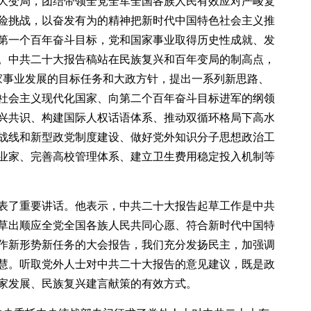
大变局，团结带领全党全军全国各族人民有效应对严峻复
险挑战，以奋发有为的精神把新时代中国特色社会主义推
第一个百年奋斗目标，党和国家事业取得历史性成就、发
。中共二十大报告稿站在民族复兴和百年变局的制高点，
家事业发展的目标任务和大政方针，提出一系列新思路、
社会主义现代化国家、向第二个百年奋斗目标进军的纲领
兴共识、构建国际人权话语体系、推动双循环格局下高水
战线和新型政党制度建设、做好党外知识分子思想政治工
业家、完善高校管理体系、建立卫生费用稳定投入机制等
表了重要讲话。他表示，中共二十大报告起草工作是中共
草出顺应全党全国各族人民共同心愿、符合新时代中国特
作新形势新任务的大会报告，我们充分发扬民主，加强调
慧。听取党外人士对中共二十大报告的意见建议，既是政
家发展、民族复兴建言献策的有效方式。