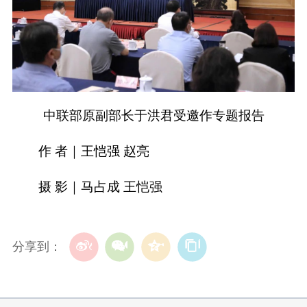
中联部原副部长于洪君受邀作专题报告
作 者｜王恺强 赵亮
摄 影｜马占成 王恺强
分享到：