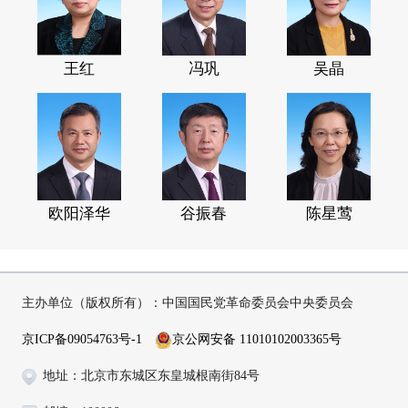
王红
冯巩
吴晶
欧阳泽华
谷振春
陈星莺
主办单位（版权所有）：中国国民党革命委员会中央委员会
京ICP备09054763号-1
京公网安备 11010102003365号
地址：北京市东城区东皇城根南街84号