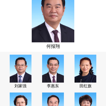
何报翔
刘家强
李惠东
田红旗