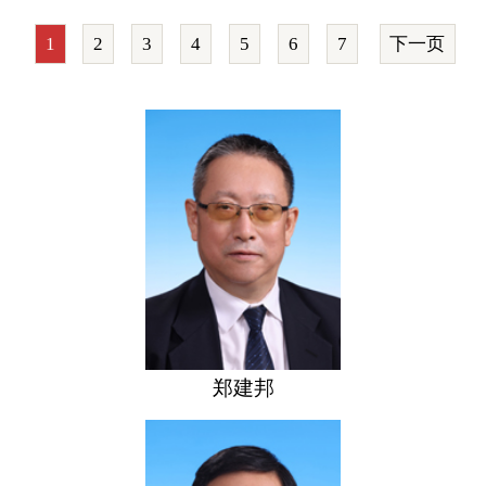
1
2
3
4
5
6
7
下一页
郑建邦