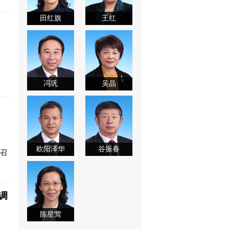
田红旗
王红
冯巩
吴晶
欧阳泽华
谷振春
京召
调
陈星莺