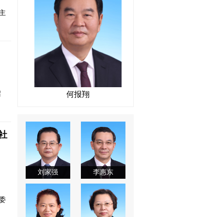
主
召
何报翔
社
刘家强
李惠东
委