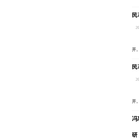
民
202
开
民
202
开
冯
研