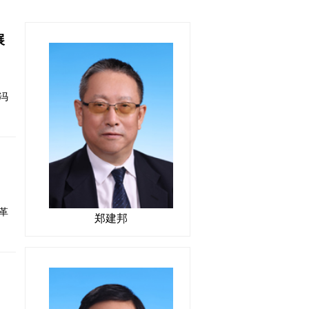
展
冯
革
郑建邦