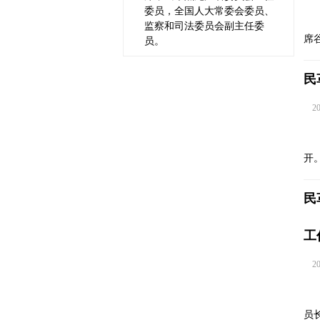
委员，全国人大常委会委员、
监察和司法委员会副主任委
席
员。
民
202
开
民
工
202
员