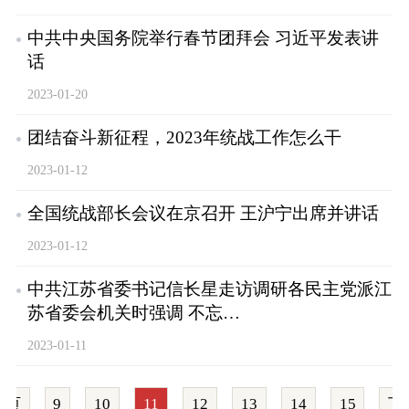
中共中央国务院举行春节团拜会 习近平发表讲
话
2023-01-20
团结奋斗新征程，2023年统战工作怎么干
2023-01-12
全国统战部长会议在京召开 王沪宁出席并讲话
2023-01-12
中共江苏省委书记信长星走访调研各民主党派江
苏省委会机关时强调 不忘…
2023-01-11
一页
9
10
11
12
13
14
15
下