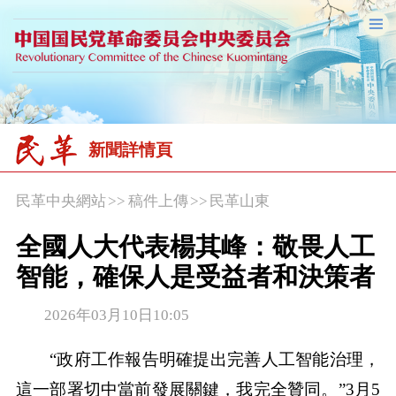
新聞詳情頁
民革中央網站
>>
稿件上傳
>>
民革山東
全國人大代表楊其峰：敬畏人工
智能，確保人是受益者和決策者
2026年03月10日10:05
“政府工作報告明確提出完善人工智能治理，
這一部署切中當前發展關鍵，我完全贊同。”3月5