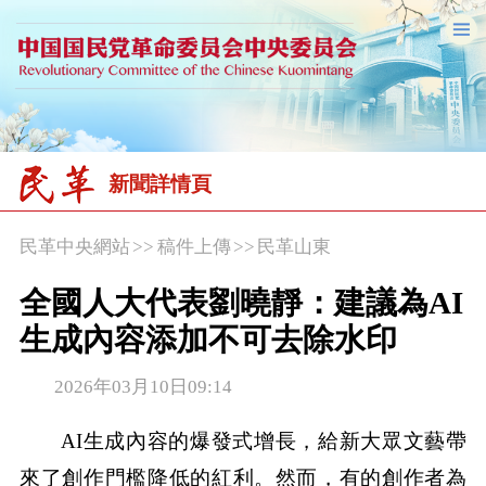
新聞詳情頁
民革中央網站
>>
稿件上傳
>>
民革山東
全國人大代表劉曉靜：建議為AI
生成內容添加不可去除水印
2026年03月10日09:14
AI生成內容的爆發式增長，給新大眾文藝帶
來了創作門檻降低的紅利。然而，有的創作者為