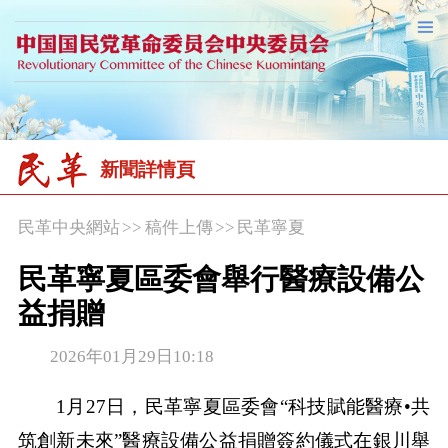
新聞詳情頁
民革中央網站
>>
稿件上傳
>>
民革寧夏
民革寧夏區委會舉行醫療設備公
益捐贈
2026年01月29日10:18
1月27日，民革寧夏區委會“科技賦能醫療•共
筑創新未來”醫療設備公益捐贈簽約儀式在銀川舉