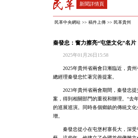
新聞詳情頁
民革中央網站
>>
稿件上傳
>>
民革貴州
秦發忠：奮力擦亮“屯堡文化”名片
2025年01月26日15:58
2025年貴州省兩會日漸臨近，貴
總經理秦發忠忙著完善提案。
2023年貴州省兩會期間，秦發忠
案，得到相關部門的重視和辦理。“去
的巡展巡演。同時各個鄉鎮的傳統文化
增。
秦發忠從小在屯堡村寨長大，深受
藝。這些年，他建立了全國首個儺雕文