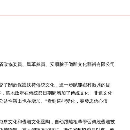
州省政協委員、民革黨員、安順臉子儺雕文化藝術有限公司
提交了關於保護扶持傳統文化，進一步賦能鄉村振興的提
年，當地政府在傳統節日期間增加了傳統文化、非遺文化
公益性演出也在增加。”看到這些變化，秦發忠信心倍
屯堡文化和儺雕文化熏陶，自幼跟隨祖輩學習傳統儺雕技
化博物館，被人們稱為“儺痴”。擔任省政協委員以來，他