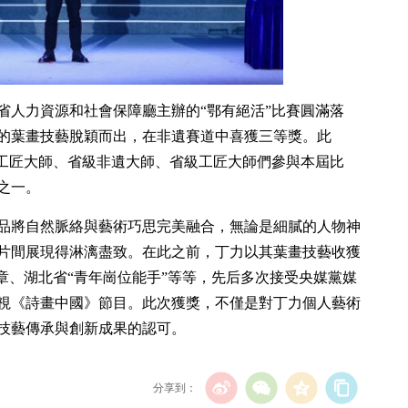
北省人力資源和社會保障廳主辦的“鄂有絕活”比賽圓滿落
的葉畫技藝脫穎而出，在非遺賽道中喜獲三等獎。此
級工匠大師、省級非遺大師、省級工匠大師們參與本屆比
之一。
品將自然脈絡與藝術巧思完美融合，無論是細膩的人物神
片間展現得淋漓盡致。在此之前，丁力以其葉畫技藝收獲
章、湖北省“青年崗位能手”等等，先后多次接受央媒黨媒
視《詩畫中國》節目。此次獲獎，不僅是對丁力個人藝術
技藝傳承與創新成果的認可。
分享到：