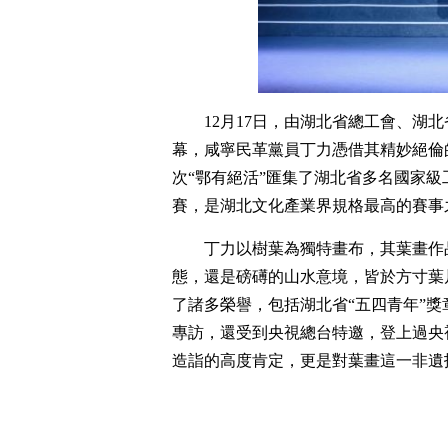
12月17日，由湖北省總工會、湖
幕，咸寧民革黨員丁力憑借其精妙絕倫
次“鄂有絕活”匯集了湖北省多名國家
賽，是湖北文化產業界規格最高的賽事
丁力以樹葉為獨特畫布，其葉畫作
態，還是磅礡的山水意境，皆於方寸葉
了諸多榮譽，包括湖北省“五四青年”獎
專訪，還受到央視總台特邀，登上過央
造詣的高度肯定，更是對葉畫這一非遺