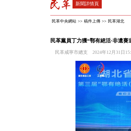
新聞詳情頁
民革中央網站
>>
稿件上傳
>>
民革湖北
民革黨員丁力獲“鄂有絕活·非遺賽
民革咸寧市總支 2024年12月31日15: