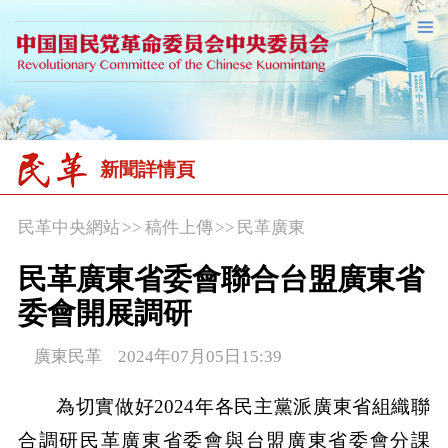
新聞詳情頁
民革中央網站
>>
稿件上傳
>>
民革廣東
民革廣東省委會聯合台盟廣東省
委會開展調研
廣東民革 2024年07月05日15:39
為切實做好2024年各民主黨派廣東
省組織
聯
合調研民革廣東省委會與台盟廣東省委會分課