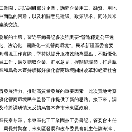
工業園，走訪調研部分企業，詢問企業用工、融資、用地
中面臨的困難，以及相關意見建議、政策訴求。同時與米
座談交流。
發展的土壤，習近平總書記多次強調要“營造穩定公平透
場化、法治化、國際化一流營商環境”。民革新疆區委會要
商環境工作實際，堅持以提升服務效能為重點，不斷優化
展工作，廣泛聽取企業、群眾意見，握關鍵環節，打通瓶
區和烏魯木齊持續抓好優化營商環境關鍵改革和經濟社會
濟發展活力、推動高質量發展的重要因素，此次實地考察
優化營商環境民主監督工作提供了新的思路。接下來，調
及時將調研情況反饋烏魯木齊市米東區政府。
區長秦冬暉，米東區化工工業園黨工委書記，管委會主任
、局長封聚鑫，米東區發展和改革委員會副主任劉海濤，