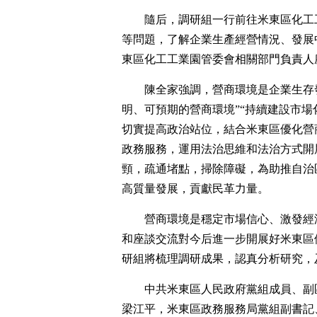
隨后，調研組一行前往米東區化工
等問題，了解企業生產經營情況、發展
東區化工工業園管委會相關部門負責人
陳全家強調，營商環境是企業生存
明、可預期的營商環境”“持續建設市
切實提高政治站位，結合米東區優化營
政務服務，運用法治思維和法治方式開
頸，疏通堵點，掃除障礙，為助推自治
高質量發展，貢獻民革力量。
營商環境是穩定市場信心、激發經
和座談交流對今后進一步開展好米東區
研組將梳理調研成果，認真分析研究，
中共米東區人民政府黨組成員、副
梁江平，米東區政務服務局黨組副書記