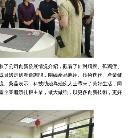
取了公司創新發展情況介紹，觀看了針對殘疾、孤獨症、
成員邊走邊看邊詢問，圍繞產品應用、技術迭代、產業鏈
流。吳晶表示，科技助殘為殘疾人士帶來了美好生活，同
望企業繼續扎根主業，做大做強，以更多創新技術，更好