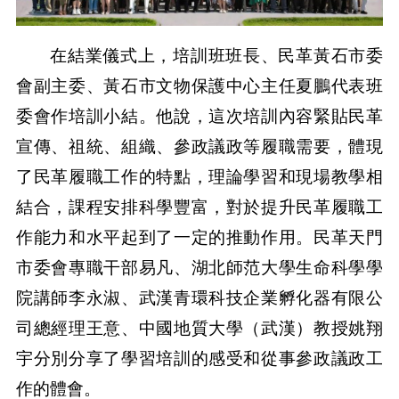
在結業儀式上，培訓班班長、民革黃石市委
會副主委、黃石市文物保護中心主任夏鵬代表班
委會作培訓小結。他說，這次培訓內容緊貼民革
宣傳、祖統、組織、參政議政等履職需要，體現
了民革履職工作的特點，理論學習和現場教學相
結合，課程安排科學豐富，對於提升民革履職工
作能力和水平起到了一定的推動作用。民革天門
市委會專職干部易凡、湖北師范大學生命科學學
院講師李永淑、武漢青環科技企業孵化器有限公
司總經理王意、中國地質大學（武漢）教授姚翔
宇分別分享了學習培訓的感受和從事參政議政工
作的體會。