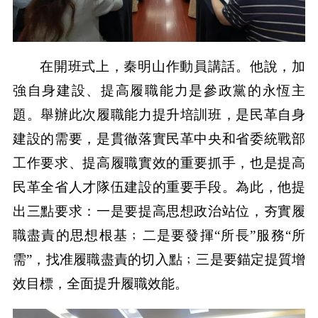
在開班式上，秦明山作動員講話。他說，加
強自身建設、提高履職能力是參政黨的永恆主
題。舉辦此次履職能力提升培訓班，是民革自身
建設的需要，是貫徹落實民革中央和省委統戰部
工作要求、提高履職實效的重要抓手，也是提高
民革全省人才隊伍建設的重要手段。為此，他提
出三點要求：一是要提高思想政治站位，夯實履
職盡責的思想根基﹔二是要發揮“所長”服務“所
需”，找准履職盡責的切入點﹔三是要錨定提質增
效目標，全面提升履職效能。