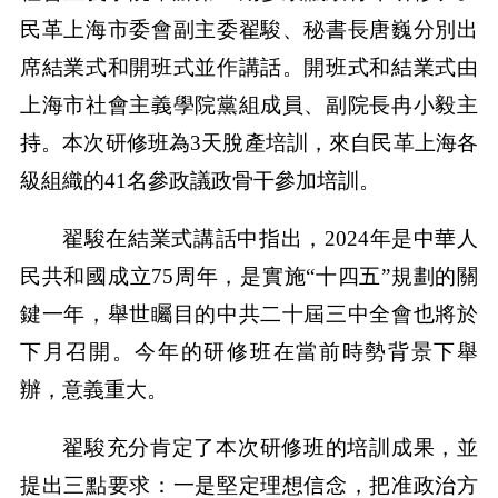
民革上海市委會副主委翟駿、秘書長唐巍分別出
席結業式和開班式並作講話。開班式和結業式由
上海市社會主義學院黨組成員、副院長冉小毅主
持。本次研修班為3天脫產培訓，來自民革上海各
級組織的41名參政議政骨干參加培訓。
翟駿在結業式講話中指出，2024年是中華人
民共和國成立75周年，是實施“十四五”規劃的關
鍵一年，舉世矚目的中共二十屆三中全會也將於
下月召開。今年的研修班在當前時勢背景下舉
辦，意義重大。
翟駿充分肯定了本次研修班的培訓成果，並
提出三點要求：一是堅定理想信念，把准政治方