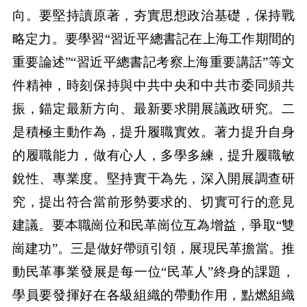
向。要堅持讀原著，夯實思想政治基礎，保持戰
略定力。要學習“習近平總書記在上海工作期間的
重要論述”“習近平總書記考察上海重要講話”等文
件精神，時刻保持與中共中央和中共市委同頻共
振，錨定最新方向、最新要求開展議政研究。二
是積極主動作為，提升履職實效。著力提升自身
的履職能力，做有心人，多學多練，提升履職敏
銳性、專業度。堅持實干為先，深入開展調查研
究，提出符合當前形勢要求的、切實可行的意見
建議。要本職崗位和民革崗位互為增益，爭取“雙
崗建功”。三是做好帶頭引領，展現民革擔當。推
動民革事業發展是每一位“民革人”終身的課題，
學員要發揮好在各級組織的帶動作用，點燃組織