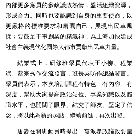
內部更多黨員的參政議政熱情，盤活組織資源，
形成合力。同時也要認識到自身的重要使命，以
更嚴格的標准要求和磨礪自己，展現出民革風
採﹔要鼓足干事創業的精氣神，為上海加快建成
社會主義現代化國際大都市貢獻出民革力量。
結業式上，研修班學員代表王小柳、程業
斌、蔡宗秀作交流發言，班長吳昉作總結發言。
學員們表示，本次培訓課程有特色、有內容、有
深度，幫助大家提高政治站位、專業知識以及履
職水平，也開闊了眼界、結交了師友、堅定了信
念，將以此為新的起點，繼續前進，再次出發。
唐巍在開班動員時提出，黨派參政議政要圍