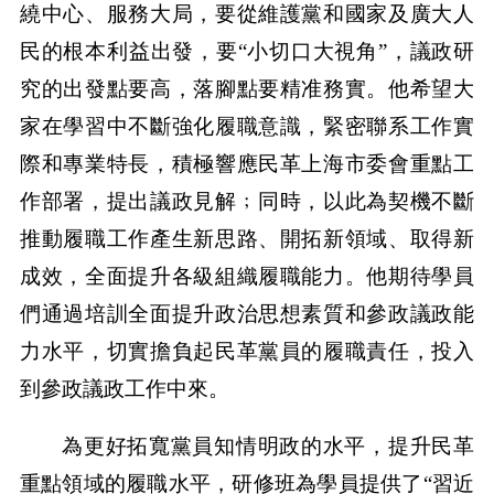
繞中心、服務大局，要從維護黨和國家及廣大人
民的根本利益出發，要“小切口大視角”，議政研
究的出發點要高，落腳點要精准務實。他希望大
家在學習中不斷強化履職意識，緊密聯系工作實
際和專業特長，積極響應民革上海市委會重點工
作部署，提出議政見解﹔同時，以此為契機不斷
推動履職工作產生新思路、開拓新領域、取得新
成效，全面提升各級組織履職能力。他期待學員
們通過培訓全面提升政治思想素質和參政議政能
力水平，切實擔負起民革黨員的履職責任，投入
到參政議政工作中來。
為更好拓寬黨員知情明政的水平，提升民革
重點領域的履職水平，研修班為學員提供了“習近