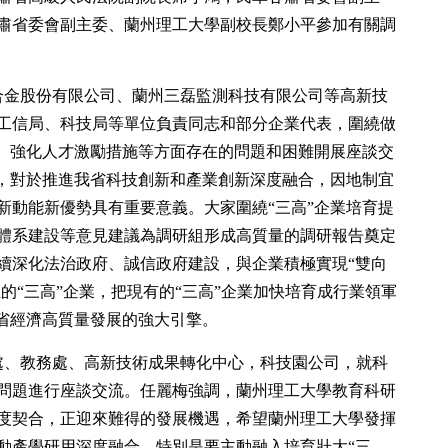
肅省委會副主委、蘭州理工大學副校長鄭小平參加有關調
合金股份有限公司、蘭州三磊監測科技有限公司等高新技
工信局、科技局等單位負責同志和部分企業代表，圍繞做
力、強化人才激勵措施等方面存在的問題和困難開展座談交
業，對於推進我省科技創新和產業創新深度融合，因地制宜
新動能新優勢具有重要意義。大家圍繞“三高”企業培育提
體系建設等意見建議為調研組形成高質量的調研報告奠定
續深化法治政府、誠信政府建設，與企業積極實現“雙向
正的“三高”企業，把現有的“三高”企業加快培育成行業領軍
我省經濟高質量發展的強大引擎。
處、教務處、高新技術成果轉化中心，科技園公司，就科
問題進行座談交流。任麗梅強調，蘭州理工大學教育科研
度契合，正迎來難得的發展機遇，希望蘭州理工大學發揮
動產學研用深度融合，特別是要主動融入培育壯大“三