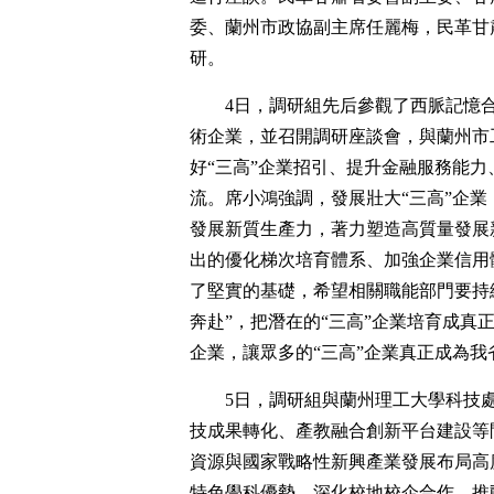
委、蘭州市政協副主席任麗梅，民革甘
研。
4日，調研組先后參觀了西脈記憶
術企業，並召開調研座談會，與蘭州市
好“三高”企業招引、提升金融服務能
流。席小鴻強調，發展壯大“三高”企
發展新質生產力，著力塑造高質量發展
出的優化梯次培育體系、加強企業信用
了堅實的基礎，希望相關職能部門要持
奔赴”，把潛在的“三高”企業培育成真
企業，讓眾多的“三高”企業真正成為
5日，調研組與蘭州理工大學科技
技成果轉化、產教融合創新平台建設等
資源與國家戰略性新興產業發展布局高
特色學科優勢，深化校地校企合作，推