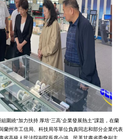
組圍繞“加力扶持 厚培‘三高’企業發展熱土”課題，在蘭
與蘭州市工信局、科技局等單位負責同志和部分企業代表
肅省高級人民法院副院長席小鴻，民革甘肅省委會副主