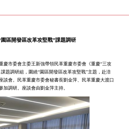
“園區開發區改革攻堅戰”課題調研
革重慶市委會主委王新強帶領民革重慶市委會《重慶“三攻
》課題調研組，圍繞“園區開發區改革攻堅戰”主題，赴涪
座談會。民革重慶市委會秘書長劉金萍、民革重慶大渡口
參加調研。座談會由劉金萍主持。