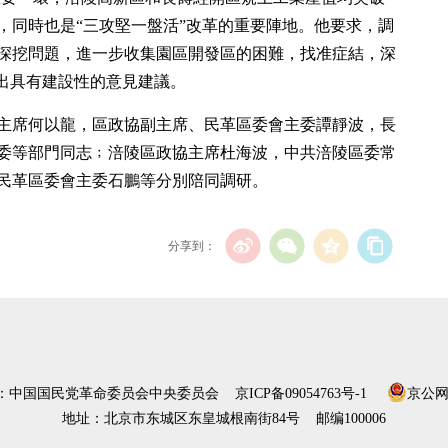
獻，同時也是“三攻堅一盤活”改革的重要陣地。他要求，調
深挖問題，進一步收集園區開發區的困難，找准症結，深
提出具有建設性的意見建議。
主席何以龍，區政協副主席、民革區委會主委譚靜波，長
委等部門同志﹔涪陵區政協主席杜海波，中共涪陵區委常
民革區委會主委石鵬等分別陪同調研。
分享到：
）：中国国民党革命委员会中央委员会
京ICP备09054763号-1
京公网安
地址：北京市东城区东皇城根南街84号 邮编100006