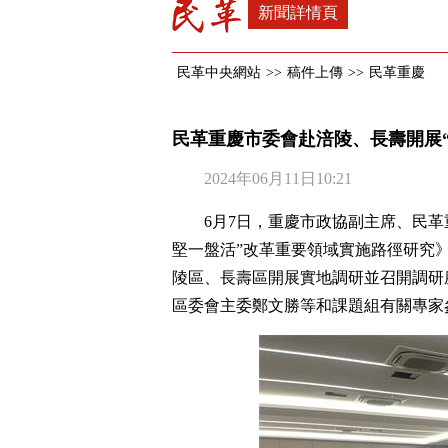
新聞詳情頁
民革中央網站
>>
稿件上傳
>>
民革重慶
民革重慶市委會赴涪陵、長壽開展
2024年06月11日10:21
6月7日，重慶市政協副主席、民
堅一盤活”改革重要領域實施路徑研究
陵區、長壽區開展實地調研並召開調研
區委會主委鄭文勝等和課題組有關專家