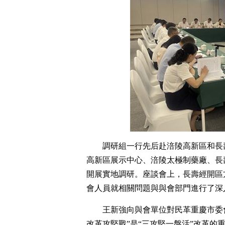
調研組一行先后赴涪陵高新區和長
高新區展示中心、涪陵太極制藥廠、長
開展實地調研。座談會上，長壽經開區
會人員就相關問題與與會部門進行了深
王新強向與會單位對民革重慶市委
改革攻堅戰”是“三攻堅一盤活”改革