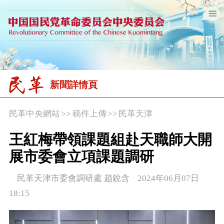
新聞詳情頁
民革中央網站
>>
稿件上傳
>>
民革天津
王紅梅帶領課題組赴天職師大開
展市委會立項課題調研
民革天津市委會調研處 趙銳含 2024年06月07日
18:15