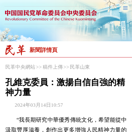
新聞詳情頁
民革中央網站
>>
稿件上傳
>>
民革山東
孔維克委員：激揚自信自強的精
神力量
2024年03月14日10:57
“我長期研究中華優秀傳統文化，希望能從中
汲取豐厚滋養，創作出更多增強人民精神力量的