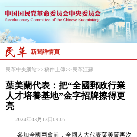
新聞詳情頁
民革中央網站
>>
稿件上傳
>>
民革江蘇
葉美蘭代表：把“全國郵政行業
人才培養基地”金字招牌擦得更
亮
2024年03月13日09:05
參加全國兩會前，全國人大代表葉美蘭再次