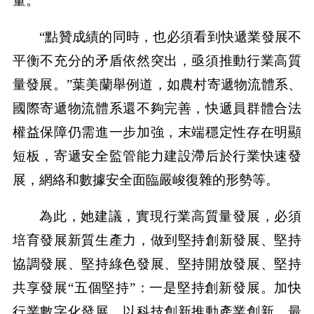
量。
“點贊成績的同時，也必須看到快遞業發展不
平衡不充分的矛盾依然突出，亟須推動行業高質
量發展。”葉美蘭舉例道，如農村寄遞物流體系、
國際寄遞物流體系還不夠完善，快遞員群體合法
權益保障仍需進一步加強，末端穩定性存在明顯
短板，寄遞安全監管能力建設滯后於行業快速發
展，網絡和數據安全面臨嚴峻復雜的形勢等。
為此，她建議，實現行業高質量發展，必須
培育發展新質生產力，做到堅持創新發展、堅持
協調發展、堅持綠色發展、堅持開放發展、堅持
共享發展“五個堅持”：一是堅持創新發展。加快
行業數字化發展，以科技創新推動產業創新，最