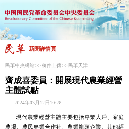
新聞詳情頁
民革中央網站
>>
稿件上傳
>>
民革天津
齊成喜委員：開展現代農業經營
主體試點
2024年03月12日10:28
現代農業經營主體主要包括專業大戶、家庭
農場、農民專業合作社、農業龍頭企業、其他經