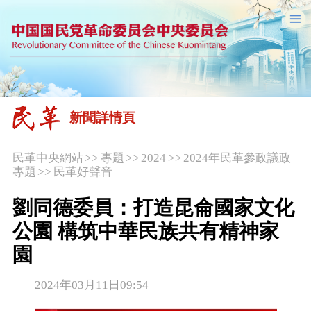
新聞詳情頁
民革中央網站
>>
專題
>>
2024
>>
2024年民革參政議政
專題
>>
民革好聲音
劉同德委員：打造昆侖國家文化
公園 構筑中華民族共有精神家
園
2024年03月11日09:54