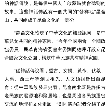
的神話傳說，是每個中國人自啟蒙時就會聽到的
故事。這些神話傳說有一個共同的“發祥地”昆侖
山，共同組成了昆侖文化的一部分。
“昆侖文化體現了中華文化的族源認同，是中
華兒女共同的精神家園。”今年全國兩會，全國政
協委員、民革青海省委會主委劉同德呼吁設立昆
侖國家文化公園，構筑中華民族共有精神家園。
“從神話傳說看，盤古、女媧、黃帝、伏羲、
大禹、西王母等創世祖先、人文始祖皆出自昆
侖﹔從中華民族發展史看，昆侖南北既是許多古
老民族的發源地和聚居地，也是周邊各民族遷徙
交流的地理和文化走廊。”劉同德向記者介紹了昆