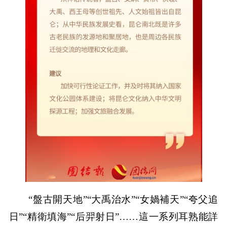
“盤古開天地”“大禹治水”“女媧補天”“夸父追
日”“精衛填海”“后羿射日”……這一系列耳熟能詳