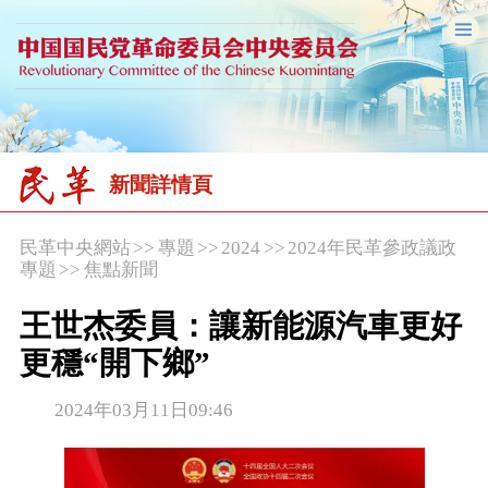
新聞詳情頁
民革中央網站
>>
專題
>>
2024
>>
2024年民革參政議政
專題
>>
焦點新聞
王世杰委員：讓新能源汽車更好
更穩“開下鄉”
2024年03月11日09:46