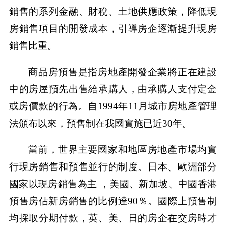
銷售的系列金融、財稅、土地供應政策，降低現
房銷售項目的開發成本，引導房企逐漸提升現房
銷售比重。
商品房預售是指房地產開發企業將正在建設
中的房屋預先出售給承購人，由承購人支付定金
或房價款的行為。自1994年11月城市房地產管理
法頒布以來，預售制在我國實施已近30年。
當前，世界主要國家和地區房地產市場均實
行現房銷售和預售並行的制度。日本、歐洲部分
國家以現房銷售為主 ，美國、新加坡、中國香港
預售房佔新房銷售的比例達90％。國際上預售制
均採取分期付款，英、美、日的房企在交房時才