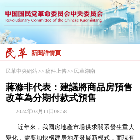
新聞詳情頁
民革中央網站
>>
稿件上傳
>>
民革湖南
蔣滌非代表：建議將商品房預售
改革為分期付款式預售
2024年03月11日08:58
近年來，我國房地產市場供求關系發生重大
變化，需要加快構建房地產發展新模式，而現有