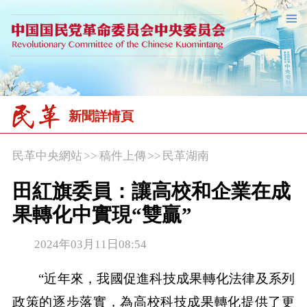
新聞詳情頁
民革中央網站
>>
稿件上傳
>>
民革湖南
田紅旗委員：讓高校和企業在成
果轉化中實現“雙贏”
2024年03月11日08:54
“近年來，我國促進科技成果轉化法律及系列
政策的逐步落實，為高校科技成果轉化提供了更