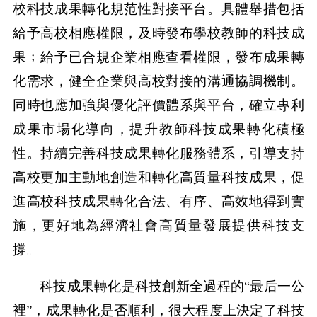
校科技成果轉化規范性對接平台。具體舉措包括
給予高校相應權限，及時發布學校教師的科技成
果﹔給予已合規企業相應查看權限，發布成果轉
化需求，健全企業與高校對接的溝通協調機制。
同時也應加強與優化評價體系與平台，確立專利
成果市場化導向，提升教師科技成果轉化積極
性。持續完善科技成果轉化服務體系，引導支持
高校更加主動地創造和轉化高質量科技成果，促
進高校科技成果轉化合法、有序、高效地得到實
施，更好地為經濟社會高質量發展提供科技支
撐。
科技成果轉化是科技創新全過程的“最后一公
裡”，成果轉化是否順利，很大程度上決定了科技