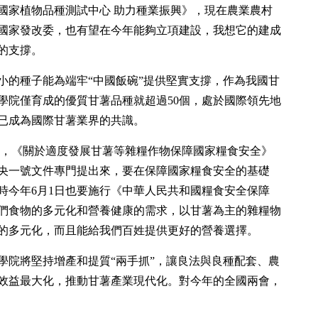
國家植物品種測試中心 助力種業振興》，現在農業農村
國家發改委，也有望在今年能夠立項建設，我想它的建成
的支撐。
小的種子能為端牢“中國飯碗”提供堅實支撐，作為我國甘
學院僅育成的優質甘薯品種就超過50個，處於國際領先地
已成為國際甘薯業界的共識。
 ，《關於適度發展甘薯等雜糧作物保障國家糧食安全》
央一號文件專門提出來，要在保障國家糧食安全的基礎
時今年6月1日也要施行《中華人民共和國糧食安全保障
們食物的多元化和營養健康的需求，以甘薯為主的雜糧物
的多元化，而且能給我們百姓提供更好的營養選擇。
學院將堅持增產和提質“兩手抓”，讓良法與良種配套、農
效益最大化，推動甘薯產業現代化。對今年的全國兩會，