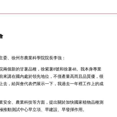
會
主委、徐州市農業科學院院長李強：
院兩個新的甘薯品種，徐紫薯8號和徐薯48。我本身專業
前來講在國內處於領先地位，不僅產量高而且品質優，很
上去，給與會代表們展示一下，我過去一年裡工作上的成
業安全、農業科技等方面，提出關於加快國家植物品種測
極推動測試中心早立項、早建設、早發揮作用。