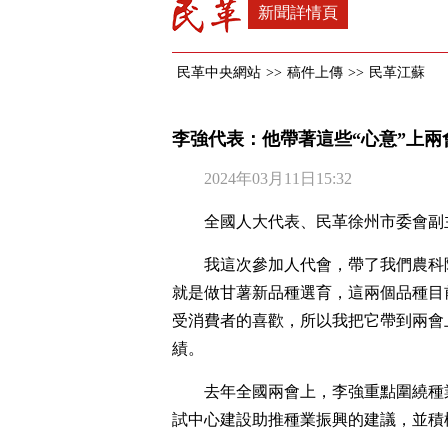
新聞詳情頁
民革中央網站
>>
稿件上傳
>>
民革江蘇
李強代表：他帶著這些“心意”上兩
2024年03月11日15:32
全國人大代表、民革徐州市委會副
我這次參加人代會，帶了我們農科
就是做甘薯新品種選育，這兩個品種目
受消費者的喜歡，所以我把它帶到兩會
績。
去年全國兩會上，李強重點圍繞種
試中心建設助推種業振興的建議，並積