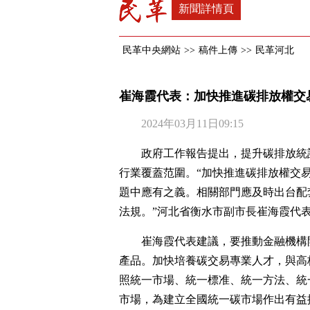
新聞詳情頁
民革中央網站
>>
稿件上傳
>>
民革河北
崔海霞代表：加快推進碳排放權交
2024年03月11日09:15
政府工作報告提出，提升碳排放統
行業覆蓋范圍。“加快推進碳排放權交
題中應有之義。相關部門應及時出台配
法規。”河北省衡水市副市長崔海霞代
崔海霞代表建議，要推動金融機構
產品。加快培養碳交易專業人才，與高
照統一市場、統一標准、統一方法、統
市場，為建立全國統一碳市場作出有益