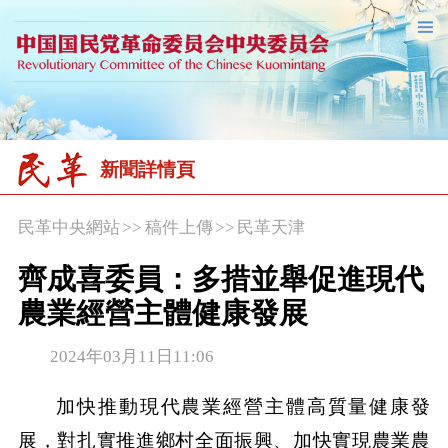
新聞詳情頁
民革中央網站
>>
稿件上傳
>>
民革天津
齊成喜委員：多措並舉促進現代
農業經營主體健康發展
2024年03月11日11:06
加快推動現代農業經營主體高質量健康發
展，對扎實推進鄉村全面振興、加快實現農業農