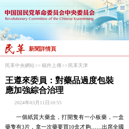
新聞詳情頁
民革中央網站
>>
稿件上傳
>>
民革天津
王遵來委員：對藥品過度包裝
應加強綜合治理
2024年03月11日10:55
一個紙質大藥盒，打開隻有一小板藥，一盒
藥隻有3片，拿一次藥要買10盒才夠……出席全國