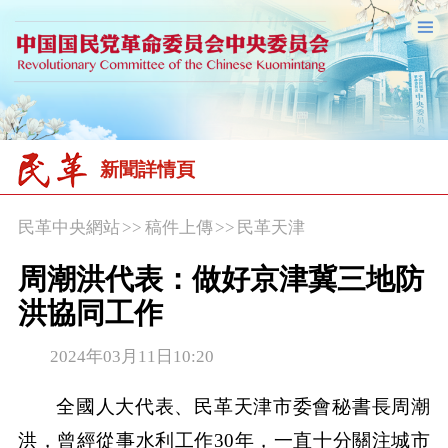
新聞詳情頁
民革中央網站
>>
稿件上傳
>>
民革天津
周潮洪代表：做好京津冀三地防
洪協同工作
2024年03月11日10:20
全國人大代表、民革天津市委會秘書長周潮
洪，曾經從事水利工作30年，一直十分關注城市