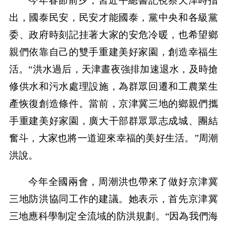
今年春節前夕，習近平總書記視察天津時指
出，國泰民安，民安才能國泰，黨中央和各級黨
委、政府時刻記挂著大家的安危冷暖，也希望鄉
親們依靠自己的雙手重建美好家園，創造幸福生
活。“洪水過后，天津晝夜強排加速退水，及時搶
修供水和污水處理設施，為群眾回遷和工農業生
產恢復創造條件。當前，京津冀三地的鄉親們攜
手重建美好家園，廣大干部群眾眾志成城、團結
奮斗，大家也將一道迎來幸福的美好生活。”周潮
洪說。
今年全國兩會，周潮洪也帶來了做好京津冀
三地防洪協同工作的建議。她表示，首先京津冀
三地應科學制定全流域的防洪規劃。“因為我們海