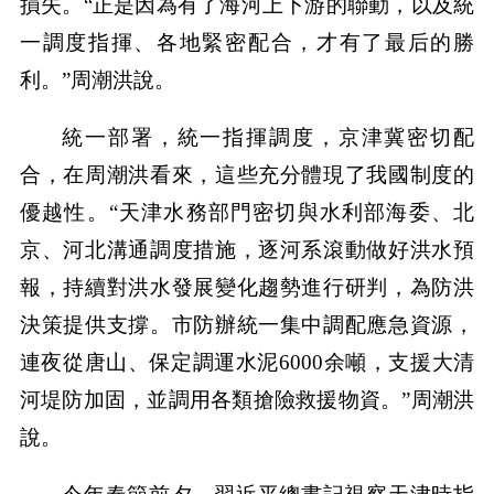
損失。“正是因為有了海河上下游的聯動，以及統
一調度指揮、各地緊密配合，才有了最后的勝
利。”周潮洪說。
統一部署，統一指揮調度，京津冀密切配
合，在周潮洪看來，這些充分體現了我國制度的
優越性。“天津水務部門密切與水利部海委、北
京、河北溝通調度措施，逐河系滾動做好洪水預
報，持續對洪水發展變化趨勢進行研判，為防洪
決策提供支撐。市防辦統一集中調配應急資源，
連夜從唐山、保定調運水泥6000余噸，支援大清
河堤防加固，並調用各類搶險救援物資。”周潮洪
說。