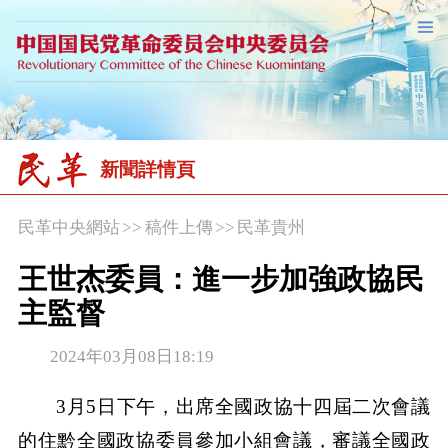
新聞詳情頁
民革中央網站
>>
稿件上傳
>>
民革貴州
王世杰委員：進一步加強政協民
主監督
2024年03月08日18:19
3月5日下午，出席全國政協十四屆二次會議
的住黔全國政協委員參加小組會議，審議全國政