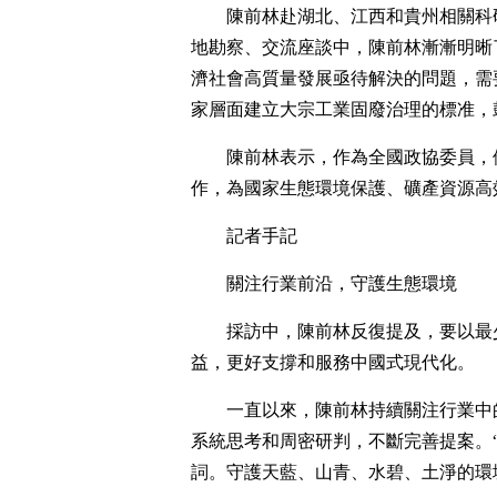
陳前林赴湖北、江西和貴州相關科
地勘察、交流座談中，陳前林漸漸明晰
濟社會高質量發展亟待解決的問題，需
家層面建立大宗工業固廢治理的標准，
陳前林表示，作為全國政協委員，
作，為國家生態環境保護、礦產資源高
記者手記
關注行業前沿，守護生態環境
採訪中，陳前林反復提及，要以最
益，更好支撐和服務中國式現代化。
一直以來，陳前林持續關注行業中
系統思考和周密研判，不斷完善提案。“
詞。守護天藍、山青、水碧、土淨的環