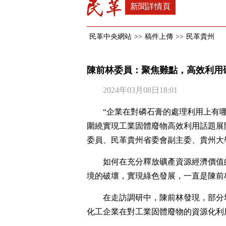
新聞詳情頁
民革中央網站
>>
稿件上傳
>>
民革貴州
陳前林委員：聚焦難點，高效利用
2024年03月08日18:01
“企業在對磷石膏的處理利用上有
圍繞實現工業固體廢物高效利用話題展
委員、民革貴州省委會副主委、貴州大
如何在充分釋放礦產資源經濟價值
境的破壞，實現綠色發展，一直是陳前
在走訪調研中，陳前林發現，部分
化工企業在對工業固體廢物的資源化利