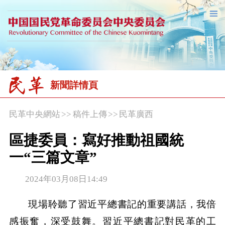
新聞詳情頁
民革中央網站
>>
稿件上傳
>>
民革廣西
區捷委員：寫好推動祖國統
一“三篇文章”
2024年03月08日14:49
現場聆聽了習近平總書記的重要講話，我倍
感振奮，深受鼓舞。習近平總書記對民革的工