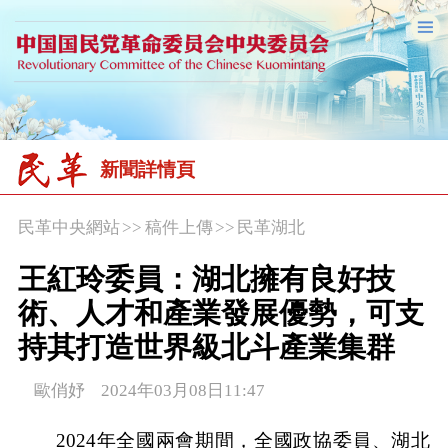
新聞詳情頁
民革中央網站
>>
稿件上傳
>>
民革湖北
王紅玲委員：湖北擁有良好技
術、人才和產業發展優勢，可支
持其打造世界級北斗產業集群
歐俏妤 2024年03月08日11:47
2024年全國兩會期間，全國政協委員、湖北