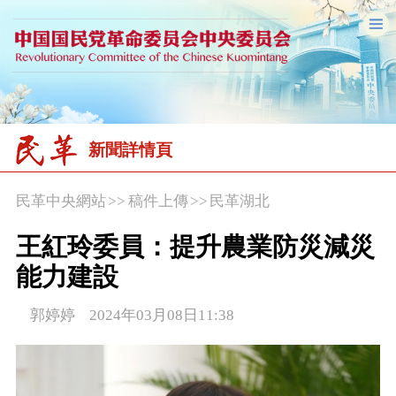
新聞詳情頁
民革中央網站
>>
稿件上傳
>>
民革湖北
王紅玲委員：提升農業防災減災
能力建設
郭婷婷 2024年03月08日11:38