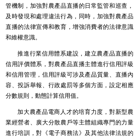
管機制，加強對農產品直播的日常監管和巡查，
及時發現和處理違法行為，同時，加強對農產品
直播的法律宣傳和教育，增強消費者的法律意識
和維權意識。
推進行業信用體系建設，建立農產品直播的
信用評價體系，對農產品直播主體進行信用評級
和信用管理，信用評級可涉及產品質量、直播內
容、投訴舉報、行政處罰等多個方面，設定相應
分數規則，動態計算信用值。
加大農產品電商人才的培育力度，對新型農
業經營者、廣大分散農戶等主體組織專門的力量
進行培訓，對《電子商務法》及其他法律法規的