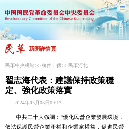
新聞詳情頁
民革中央網站
>>
稿件上傳
>>
民革河北
翟志海代表：建議保持政策穩
定、強化政策落實
2024年03月08日09:13
中共二十大強調：“優化民營企業發展環境，
依法保護民營企業產權和企業家權益，促進民營