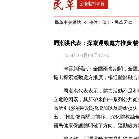
新聞詳情頁
民革中央網站
>>
稿件上傳
>>
民革天津
周潮洪代表：探索運動處方推廣 
2024年03月08日17:00
津雲新聞訊：全國兩會期間，全國
提出探索運動處方推廣，暢通體醫融合
周潮洪代表表示，體力活動不足和
立危險因素，其所帶來的一系列公共衛
高所引起的疾病負擔增加以及壽命損失，
出，“推動健康關口前移、深化體教融
國民健康保護體明確了方向。運動處方
據了解，所謂運動處方是對從事身