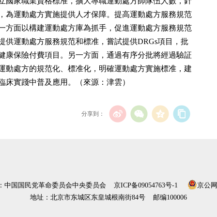
立國家職業資格標准，擴大專職運動處方師隊伍人數，針
，為運動處方實施提供人才保障。提高運動處方服務規范
一方面以構建運動處方庫為抓手，促進運動處方服務規范
提供運動處方服務規范和標准，嘗試提供DRGs項目，批
健康保險付費項目。另一方面，通過有序分批將經過驗証
運動處方的規范化、標准化，明確運動處方實施標准，建
臨床實踐中普及應用。（來源：津雲）
分享到：
）：中国国民党革命委员会中央委员会
京ICP备09054763号-1
京公网安
地址：北京市东城区东皇城根南街84号 邮编100006