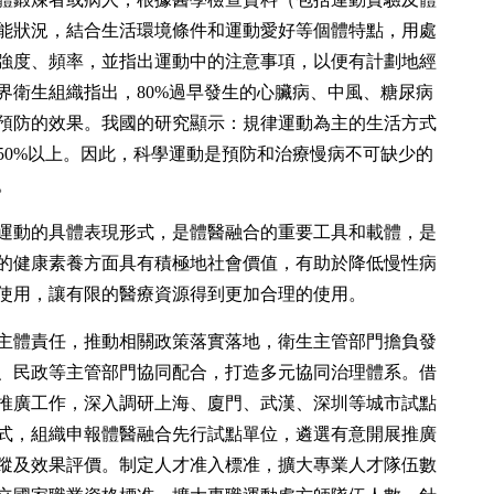
能狀況，結合生活環境條件和運動愛好等個體特點，用處
強度、頻率，並指出運動中的注意事項，以便有計劃地經
界衛生組織指出，80%過早發生的心臟病、中風、糖尿病
預防的效果。我國的研究顯示：規律運動為主的生活方式
50%以上。因此，科學運動是預防和治療慢病不可缺少的
。
運動的具體表現形式，是體醫融合的重要工具和載體，是
的健康素養方面具有積極地社會價值，有助於降低慢性病
使用，讓有限的醫療資源得到更加合理的使用。
主體責任，推動相關政策落實落地，衛生主管部門擔負發
、民政等主管部門協同配合，打造多元協同治理體系。借
推廣工作，深入調研上海、廈門、武漢、深圳等城市試點
式，組織申報體醫融合先行試點單位，遴選有意開展推廣
蹤及效果評價。制定人才准入標准，擴大專業人才隊伍數