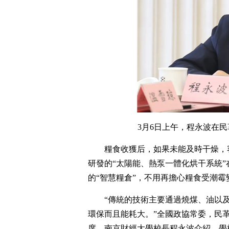
3月6日上午，程永波在
糧食收獲后，如果未能及時干燥，
研發的“太陽能、熱泵一體化烘干系統
的“智慧糧倉”，不用再擔心糧食受潮霉
“傳統的技術主要通過燒煤、油以
環保而且能耗大。”全國政協常委，民
席，南京財經大學校長程永波介紹，學