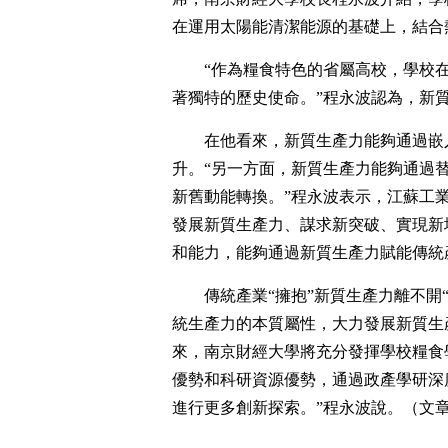
在運用太陽能清潔能源的基礎上，結合
“作為糧食特色的省屬高校，學校
著獨特的歷史使命。”程永波認為，新
在他看來，新質生產力能夠通過嵌
升。“另一方面，新質生產力能夠通過
新舊動能轉換。”程永波表示，江蘇工
發展新質生產力、謀求新突破、實現新
和能力，能夠通過新質生產力賦能傳統
傳統產業“擁抱”新質生產力離不開
統生產力的本質屬性，大力發展新質生
來，南京財經大學將充分發揮學校糧食
優勢和科研資源優勢，通過政產學研深
進行更多創新探索。”程永波說。（文