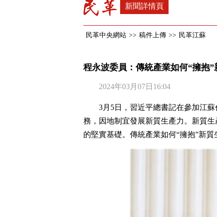
新聞詳情頁
民革中央網站
>>
稿件上傳
>>
民革江蘇
程永波委員：傳統產業如何“擁抱”
2024年03月07日16:04
3月5日，習近平總書記在參加江
務，因地制宜發展新質生產力。新質生
的堅實基礎。傳統產業如何“擁抱”新