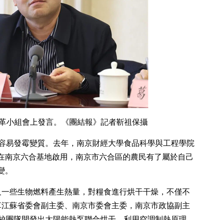
民革小組會上發言。《團結報》記者靳祖保攝
容易發霉變質。去年，南京財經大學食品科學與工程學院
”在南京六合基地啟用，南京市六合區的農民有了屬於自己
變。
及一些生物燃料產生熱量，對糧食進行烘干干燥，不僅不
革江蘇省委會副主委、南京市委會主委，南京市政協副主
校團隊開發出太陽能熱泵聯合烘干，利用空調制熱原理，