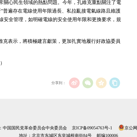
常關心民生領域的熱點問題。今年，孔維克重點關注了電
所”普遍存在電線使用年限過長、私拉亂接電氣線路且維護
線安全管理，如明確電線的安全使用年限和更換要求，規
孔維克表示，將積極建言獻策，更加扎實地履行好政協委員
盟）
分享到：
）：中国国民党革命委员会中央委员会
京ICP备09054763号-1
京公网安
地址：北京市东城区东皇城根南街84号 邮编100006