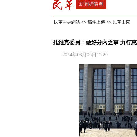
新聞詳情頁
民革中央網站
>>
稿件上傳
>>
民革山東
孔維克委員：做好分內之事 力行
2024年03月06日15:20