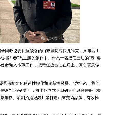
四屆全國政協委員座談會的山東畫院院長孔維克，又帶著山
到以“春”為主題的創作中。作為一名連任三屆的“老”委
心使命融入本職工作，把責任擔當扛在肩上，真心實意做
優秀傳統文化創造性轉化和創新性發展。“六年來，我們
畫派”工程研究》，推出13卷本大型研究性系列畫冊《齊
文獻集存、策劃拍攝紀錄片等打造山東美術品牌，有效推