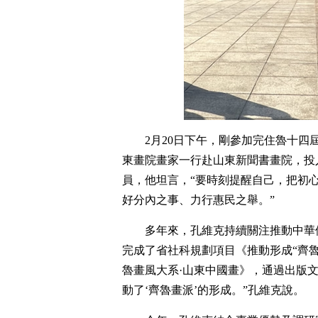
2月20日下午，剛參加完住魯十
東畫院畫家一行赴山東新聞書畫院，投入
員，他坦言，“要時刻提醒自己，把初
好分內之事、力行惠民之舉。”
多年來，孔維克持續關注推動中華
完成了省社科規劃項目《推動形成“齊魯
魯畫風大系·山東中國畫》，通過出版
動了‘齊魯畫派’的形成。”孔維克說。