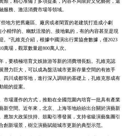
實際，精心准備了多項提案，內容不局限於文化藝術，還
融服務、激活消費市場等領域。
有些地方把舊廠區、廠房或者閑置的老建筑打造成小劇
是短小精悍的、幽默活潑的、接地氣的，有的內容甚至是現
。”孔維克介紹，根據中國演出行業協會數據，僅2023
0萬場，觀眾數量超800萬人次。
4年，要積極培育文娛旅游等新的消費增長點。孔維克認
展潛力巨大，可以成為盤活城市更新存量空間的有效手
、四川成都等地，進行深入調研的基礎上，孔維克形成有
動能的提案。
、市場運作的方式，推動在全國范圍內培育一批具有產業
藝新空間。近年來，北京、上海等地紛紛出台關於演藝新
。應加大政策扶持、鼓勵引導發展，支持省級演藝集團引
合創新場景，樹立演藝賦能城市更新的典型示范。