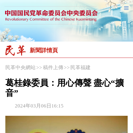
新聞詳情頁
民革中央網站
>>
稿件上傳
>>
民革福建
葛桂錄委員：用心傳聲 盡心“擴
音”
2024年03月06日16:15