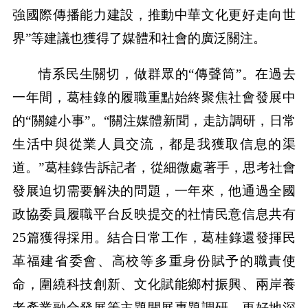
強國際傳播能力建設，推動中華文化更好走向世
界”等建議也獲得了媒體和社會的廣泛關注。
情系民生關切，做群眾的“傳聲筒”。在過去
一年間，葛桂錄的履職重點始終聚焦社會發展中
的“關鍵小事”。“關注媒體新聞，走訪調研，日常
生活中與從業人員交流，都是我獲取信息的渠
道。”葛桂錄告訴記者，從細微處著手，思考社會
發展迫切需要解決的問題，一年來，他通過全國
政協委員履職平台反映提交的社情民意信息共有
25篇獲得採用。結合日常工作，葛桂錄還發揮民
革福建省委會、高校等多重身份賦予的職責使
命，圍繞科技創新、文化賦能鄉村振興、兩岸養
老產業融合發展等主題開展專題調研，更好地深