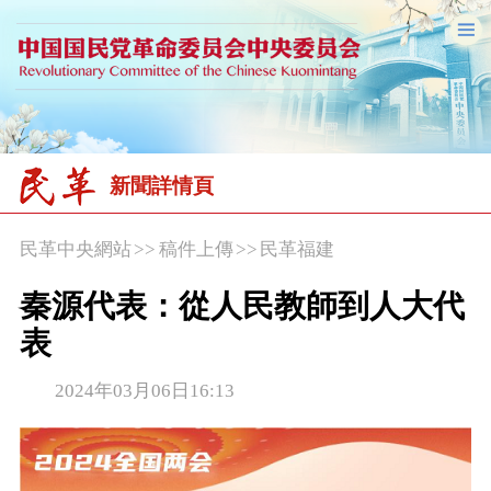
新聞詳情頁
民革中央網站
>>
稿件上傳
>>
民革福建
秦源代表：從人民教師到人大代
表
2024年03月06日16:13