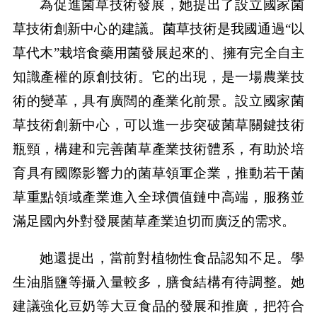
為促進菌草技術發展，她提出了設立國家菌
草技術創新中心的建議。菌草技術是我國通過“以
草代木”栽培食藥用菌發展起來的、擁有完全自主
知識產權的原創技術。它的出現，是一場農業技
術的變革，具有廣闊的產業化前景。設立國家菌
草技術創新中心，可以進一步突破菌草關鍵技術
瓶頸，構建和完善菌草產業技術體系，有助於培
育具有國際影響力的菌草領軍企業，推動若干菌
草重點領域產業進入全球價值鏈中高端，服務並
滿足國內外對發展菌草產業迫切而廣泛的需求。
她還提出，當前對植物性食品認知不足。學
生油脂鹽等攝入量較多，膳食結構有待調整。她
建議強化豆奶等大豆食品的發展和推廣，把符合