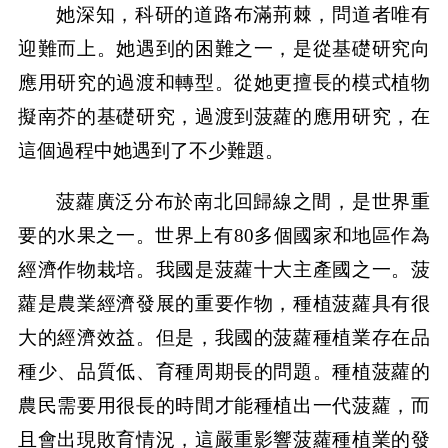
她深知，科研的道路布滿荊棘，問道者唯有
迎難而上。她遇到的困難之一，是從基礎研究向
應用研究的過渡和轉型。從她更擅長的模式植物
擬南芥的基礎研究，過渡到菠蘿的應用研究，在
這個過程中她遇到了不少難題。
菠蘿廣泛分布於南北回歸線之間，是世界重
要的水果之一。世界上有80多個國家和地區作為
經濟作物栽培。我國是菠蘿十大主產國之一。菠
蘿是農業經濟發展的重要作物，種植菠蘿具有很
大的經濟效益。但是，我國的菠蘿種植業存在品
種少、品質低、育種周期長的問題。種植菠蘿的
農民需要用很長的時間才能種植出一代菠蘿，而
且會出現敗育情況，這嚴重影響菠蘿種植業的發