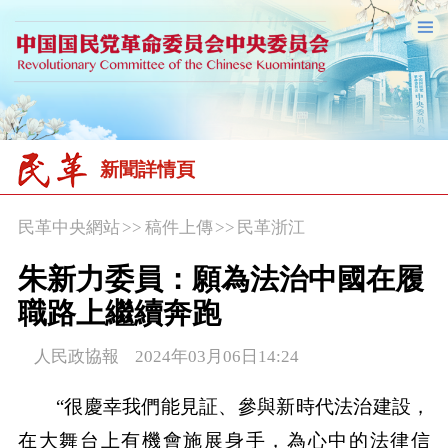
新聞詳情頁
民革中央網站
>>
稿件上傳
>>
民革浙江
朱新力委員：願為法治中國在履
職路上繼續奔跑
人民政協報 2024年03月06日14:24
“很慶幸我們能見証、參與新時代法治建設，
在大舞台上有機會施展身手，為心中的法律信