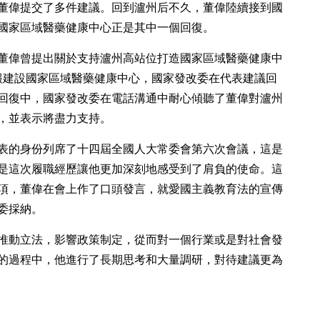
董偉提交了多件建議。回到瀘州后不久，董偉陸續接到國
國家區域醫藥健康中心正是其中一個回復。
董偉曾提出關於支持瀘州高站位打造國家區域醫藥健康中
報建設國家區域醫藥健康中心，國家發改委在代表建議回
回復中，國家發改委在電話溝通中耐心傾聽了董偉對瀘州
，並表示將盡力支持。
代表的身份列席了十四屆全國人大常委會第六次會議，這是
是這次履職經歷讓他更加深刻地感受到了肩負的使命。這
項，董偉在會上作了口頭發言，就愛國主義教育法的宣傳
委採納。
推動立法，影響政策制定，從而對一個行業或是對社會發
的過程中，他進行了長期思考和大量調研，對待建議更為