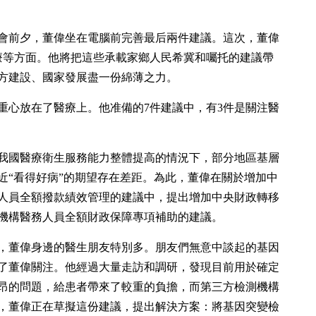
大會前夕，董偉坐在電腦前完善最后兩件建議。這次，董偉
療等方面。他將把這些承載家鄉人民希冀和囑托的建議帶
方建設、國家發展盡一份綿薄之力。
重心放在了醫療上。他准備的7件建議中，有3件是關注醫
我國醫療衛生服務能力整體提高的情況下，部分地區基層
近“看得好病”的期望存在差距。為此，董偉在關於增加中
人員全額撥款績效管理的建議中，提出增加中央財政轉移
機構醫務人員全額財政保障專項補助的建議。
，董偉身邊的醫生朋友特別多。朋友們無意中談起的基因
了董偉關注。他經過大量走訪和調研，發現目前用於確定
昂的問題，給患者帶來了較重的負擔，而第三方檢測機構
，董偉正在草擬這份建議，提出解決方案：將基因突變檢