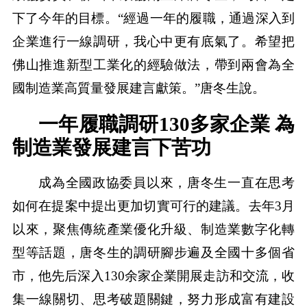
下了今年的目標。“經過一年的履職，通過深入到
企業進行一線調研，我心中更有底氣了。希望把
佛山推進新型工業化的經驗做法，帶到兩會為全
國制造業高質量發展建言獻策。”唐冬生說。
一年履職調研130多家企業 為
制造業發展建言下苦功
成為全國政協委員以來，唐冬生一直在思考
如何在提案中提出更加切實可行的建議。去年3月
以來，聚焦傳統產業優化升級、制造業數字化轉
型等話題，唐冬生的調研腳步遍及全國十多個省
市，他先后深入130余家企業開展走訪和交流，收
集一線關切、思考破題關鍵，努力形成富有建設