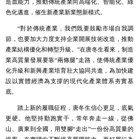
造血能力，推動傳統產業向高端化、智能化、綠
色化邁進，催生新產業新業態新模式。
“對於傳統產業，我們既要鼓勵市場自我調
節，也要加大力度支持企業開展技術改造，推動
產業結構優化和轉型升級。”在唐冬生看來，制造
業高質量發展要靠“兩條腿”走路，使傳統產業優
化升級和新興產業培育壯大協同共進，為加快建
設以實體經濟為支撐的現代化產業體系夯實基
底。
踏上新的履職征程，唐冬生信心更足，底氣
更硬。他堅持勤跑實干，常年奔走一線，從佛
山、廣東到全國，用雙腳“走出”一份份高質量的