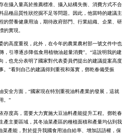
存在攝入量高於推薦標准、攝入結構失衡、消費方式不合
料品種品質性狀挖掘不足等問題。因此，他當時的建議主
程的營養健康用油，期待政府部門、行業組織、企業、研
標的實現。
委的高度重視，此外，在今年的農業農村部一號文件中也
宣傳，引導逐步降低食用植物油超量消費”。“這說明我的建
向，也充分表明了國家對代表委員們提出的建議提案高度
事。”看到自己的建議得到重視和落實，鄧乾春備受振
油安全方面，“國家現在特別重視油料產業的發展，這就
用。”
依存度高，需要大力實施大豆油料產能提升工程。鄧乾春
生產主要區域，其冬油菜產區的種植面積和產量均佔到我
域油菜產能，對於提升我國食用油自給率、增加話語權，保