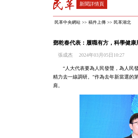
新聞詳情頁
民革中央網站
>>
稿件上傳
>>
民革湖北
鄧乾春代表：履職有方，科學健康
張成杰 2024年03月05日10:27
“人大代表要為人民發聲，為人民
精力去一線調研。”作為去年新當選的
肩。