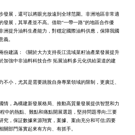
步發展，還可以將眼光放遠到全球范圍。非洲地區非常適
的發展，其單產並不高。借助“一帶一路”的地區合作優
非洲提升油料生產能力，對穩定國際油料供應，保障我國
意義。
兩份建議：《關於大力支持長江流域菜籽油產業發展提升
於加強中非油料科技合作 拓展油料多元化供給渠道的建
力不小，尤其是需要跳脫自身專業領域的限制，更廣泛、
國情，為構建新發展格局、推動高質量發展提供智慧和力
過程中的熱點、難點和痛點開展選題，堅持問題導向;三要
研究，保証數據來源翔實，案據、案由充分和可信;四要
相關部門落實起來有方向、有抓手。