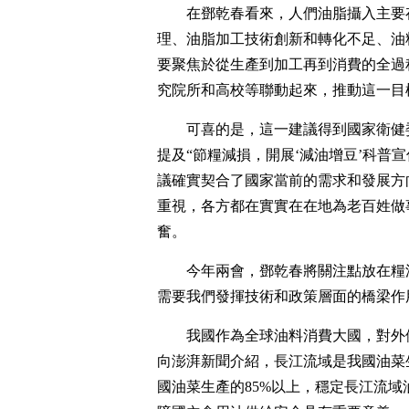
在鄧乾春看來，人們油脂攝入主要
理、油脂加工技術創新和轉化不足、油
要聚焦於從生產到加工再到消費的全過
究院所和高校等聯動起來，推動這一目
可喜的是，這一建議得到國家衛健
提及“節糧減損，開展‘減油增豆’科普
議確實契合了國家當前的需求和發展方
重視，各方都在實實在在地為老百姓做
奮。
今年兩會，鄧乾春將關注點放在糧
需要我們發揮技術和政策層面的橋梁作
我國作為全球油料消費大國，對外
向澎湃新聞介紹，長江流域是我國油菜
國油菜生產的85%以上，穩定長江流